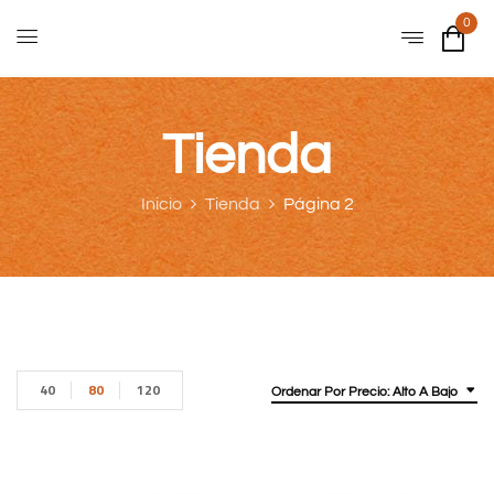
0
Tienda
Inicio
Tienda
Página 2
40
80
120
Ordenar Por Precio: Alto A Bajo