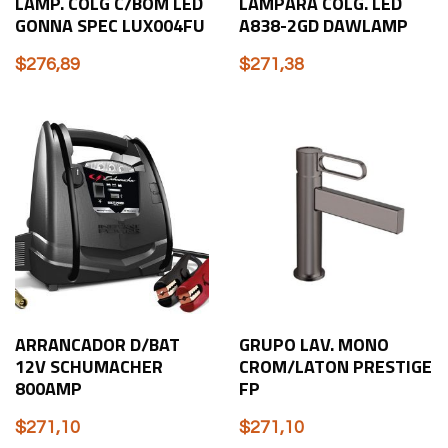
LAMP. COLG C/BOM LED
LAMPARA COLG. LED
GONNA SPEC LUX004FU
A838-2GD DAWLAMP
$
276,89
$
271,38
ARRANCADOR D/BAT
GRUPO LAV. MONO
12V SCHUMACHER
CROM/LATON PRESTIGE
800AMP
FP
$
271,10
$
271,10