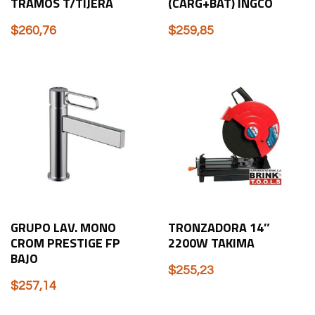
TRAMOS T/TIJERA
(CARG+BAT) INGCO
$
260,76
$
259,85
GRUPO LAV. MONO
TRONZADORA 14″
CROM PRESTIGE FP
2200W TAKIMA
BAJO
$
255,23
$
257,14