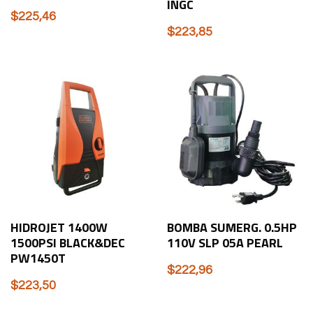
INGC
$
225,46
$
223,85
HIDROJET 1400W
BOMBA SUMERG. 0.5HP
1500PSI BLACK&DEC
110V SLP 05A PEARL
PW1450T
$
222,96
$
223,50