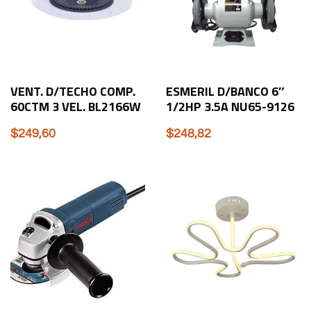
VENT. D/TECHO COMP.
ESMERIL D/BANCO 6″
60CTM 3 VEL. BL2166W
1/2HP 3.5A NU65-9126
$
249,60
$
248,82