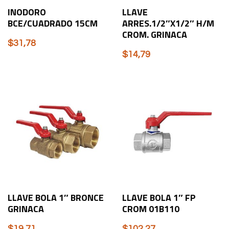
INODORO
LLAVE
BCE/CUADRADO 15CM
ARRES.1/2″X1/2″ H/M
CROM. GRINACA
$
31,78
$
14,79
LLAVE BOLA 1″ BRONCE
LLAVE BOLA 1″ FP
GRINACA
CROM 01B110
$
19,71
$
102,27