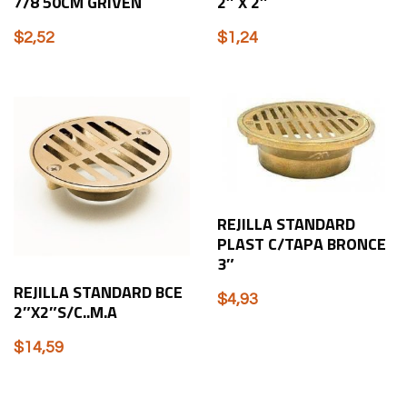
7/8 50CM GRIVEN
2″ X 2″
$
2,52
$
1,24
REJILLA STANDARD
PLAST C/TAPA BRONCE
3″
REJILLA STANDARD BCE
$
4,93
2″X2″S/C..M.A
$
14,59