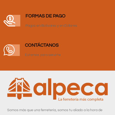
FORMAS DE PAGO
Pagos en Bolívares y en Dólares
CONTÁCTANOS
Estamos para servirte
Somos más que una ferretería, somos tu aliado a la hora de