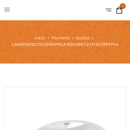
0
Inicio
Plomería
Baños
LAVAMANO D/CERAMICA 60X39X13 HY5035M M.A