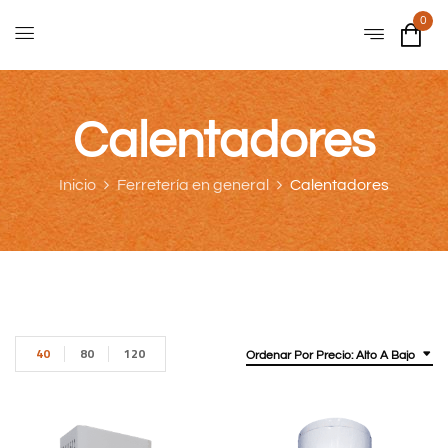
0
Calentadores
Inicio
Ferretería en general
Calentadores
40
80
120
Ordenar Por Precio: Alto A Bajo