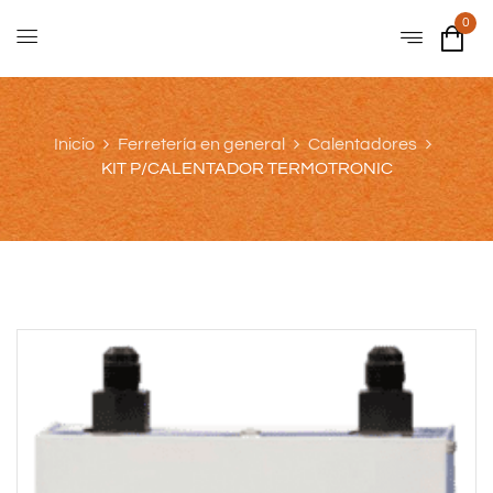
0
Inicio
Ferretería en general
Calentadores
KIT P/CALENTADOR TERMOTRONIC