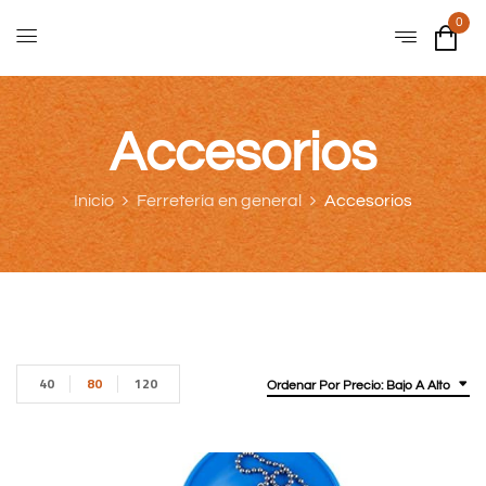
0
Accesorios
Inicio
Ferretería en general
Accesorios
40
80
120
Ordenar Por Precio: Bajo A Alto