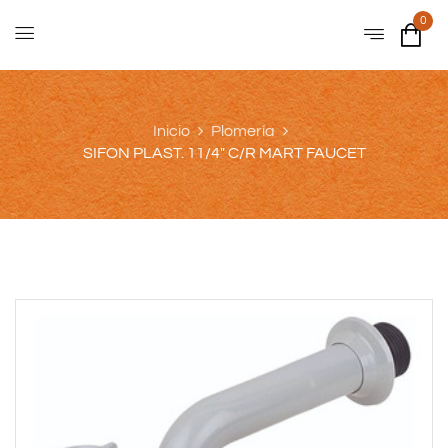
0
Inicio
Plomería
SIFON PLAST. 11/4″ C/R MART FAUCET