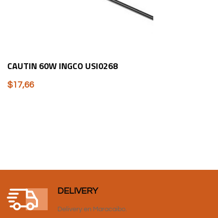
CAUTIN 60W INGCO USI0268
$
17,66
DELIVERY
Delivery en Maracaibo.