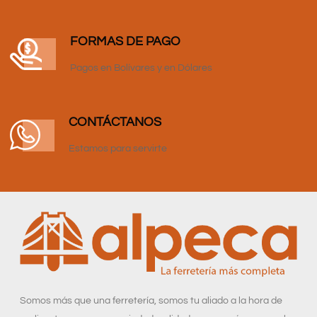
FORMAS DE PAGO
Pagos en Bolívares y en Dólares
CONTÁCTANOS
Estamos para servirte
Somos más que una ferretería, somos tu aliado a la hora de