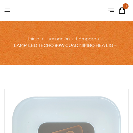
0
Inicio
Iluminación
Lámparas
LAMP. LED TECHO 80W CUAD NIMBO HEA LIGHT