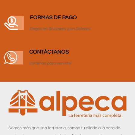
FORMAS DE PAGO
Pagos en Bolívares y en Dólares
CONTÁCTANOS
Estamos para servirte
Somos más que una ferretería, somos tu aliado a la hora de