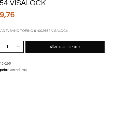
54 VISALOCK
9,76
AD P/BAÑO TORINO 91002654 VISALOCK
AÑADIR AL CARRITO
45-295
oría:
Cerraduras