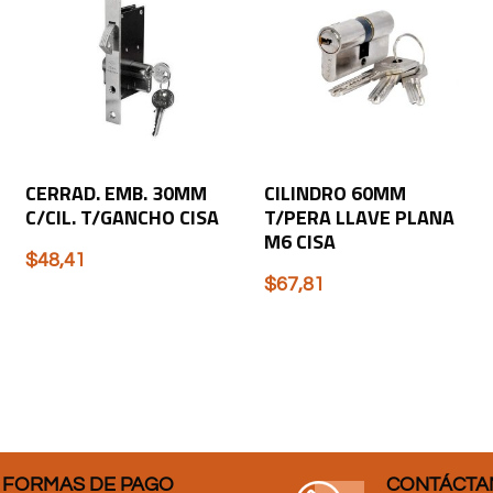
CERRAD. EMB. 30MM
CILINDRO 60MM
C/CIL. T/GANCHO CISA
T/PERA LLAVE PLANA
M6 CISA
$
48,41
$
67,81
FORMAS DE PAGO
CONTÁCTA