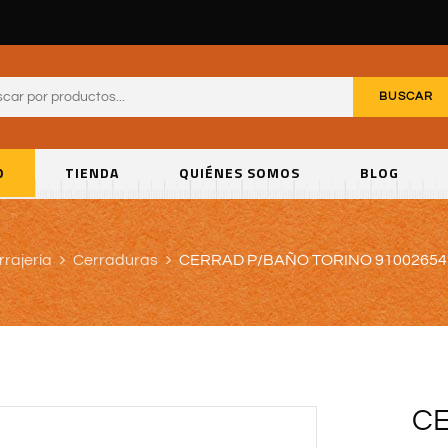
BUSCAR
O
TIENDA
QUIÉNES SOMOS
BLOG
rrajería
Cerraduras
CERRAD P/BAÑO TORINO 91002654
CE