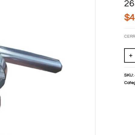
26
$
4
CERR
SKU:
Categ