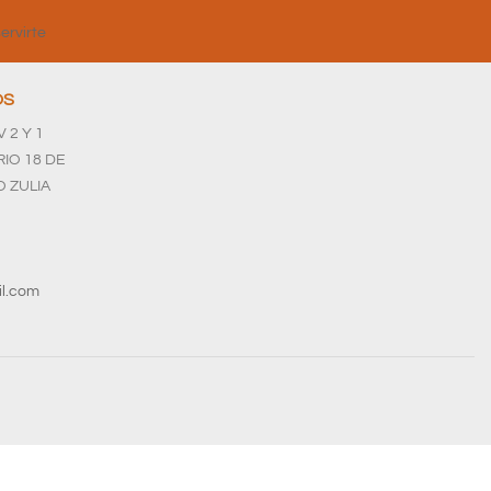
ervirte
OS
 2 Y 1
IO 18 DE
 ZULIA
il.com