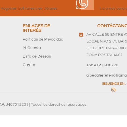
Pagos en Bolívares y en Dólares
Estamos para s
ENLACES DE
CONTÁCTAN
INTERÉS
AV CALLE 58 ENTRE AV
Políticas de Privacidad
LOCAL NRO 2-75 BARR
Mi Cuenta
OCTUBRE MARACAIBO
ZONA POSTAL 4001
Lista de Deseos
Carrito
+58 412-6930770
alpecaferreteria@gma
SÍGUENOS EN :
.A.
J407012231 | Todos los derechos reservados.