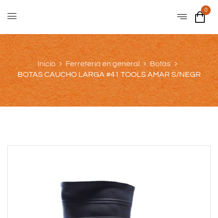
0
Inicio
Ferretería en general
Botas
BOTAS CAUCHO LARGA #41 TOOLS AMAR S/NEGR