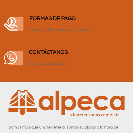
FORMAS DE PAGO
Pagos en Bolívares y en Dólares
CONTÁCTANOS
Estamos para servirte
Somos más que una ferretería, somos tu aliado a la hora de