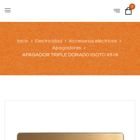
0
Inicio
Electricidad
Accesorios eléctricos
Apagadores
APAGADOR TRIPLE DORADO IGOTO X516