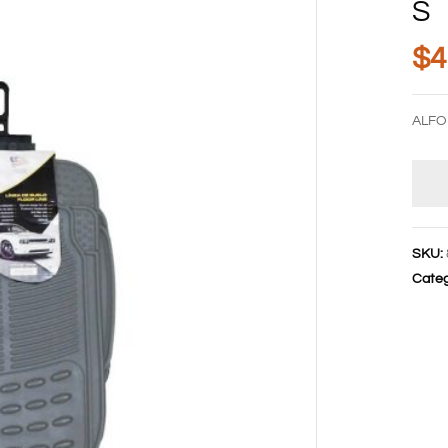
S
$
4
ALFO
SKU:
Categ