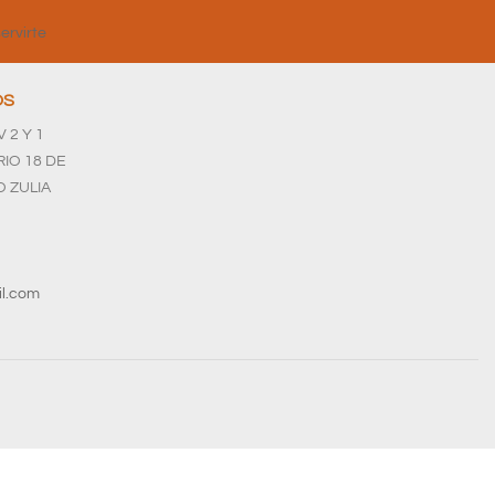
ervirte
OS
 2 Y 1
IO 18 DE
 ZULIA
il.com