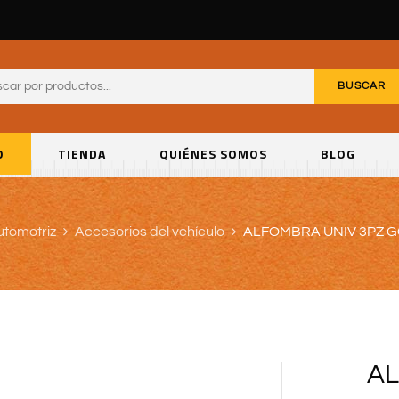
BUSCAR
O
TIENDA
QUIÉNES SOMOS
BLOG
utomotriz
Accesorios del vehículo
ALFOMBRA UNIV 3PZ G
AL