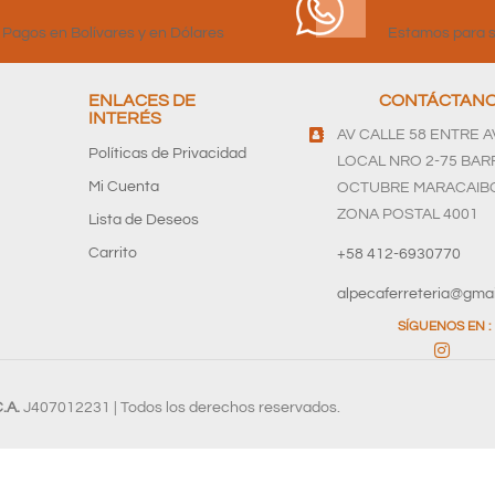
Pagos en Bolívares y en Dólares
Estamos para s
ENLACES DE
CONTÁCTAN
INTERÉS
AV CALLE 58 ENTRE AV
Políticas de Privacidad
LOCAL NRO 2-75 BARR
Mi Cuenta
OCTUBRE MARACAIBO
ZONA POSTAL 4001
Lista de Deseos
Carrito
+58 412-6930770
alpecaferreteria@gma
SÍGUENOS EN :
.A.
J407012231 | Todos los derechos reservados.