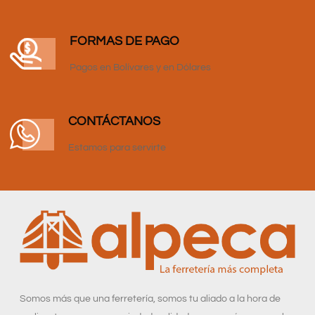
FORMAS DE PAGO
Pagos en Bolívares y en Dólares
CONTÁCTANOS
Estamos para servirte
Somos más que una ferretería, somos tu aliado a la hora de